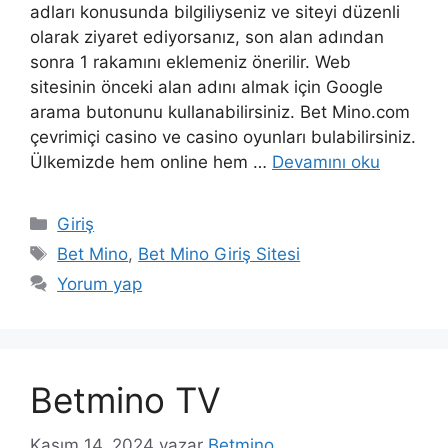
adları konusunda bilgiliyseniz ve siteyi düzenli
olarak ziyaret ediyorsanız, son alan adından
sonra 1 rakamını eklemeniz önerilir. Web
sitesinin önceki alan adını almak için Google
arama butonunu kullanabilirsiniz. Bet Mino.com
çevrimiçi casino ve casino oyunları bulabilirsiniz.
Ülkemizde hem online hem …
Devamını oku
Kategoriler
Giriş
Etiketler
Bet Mino
,
Bet Mino Giriş Sitesi
Yorum yap
Betmino TV
Kasım 14, 2024
yazar
Betmino