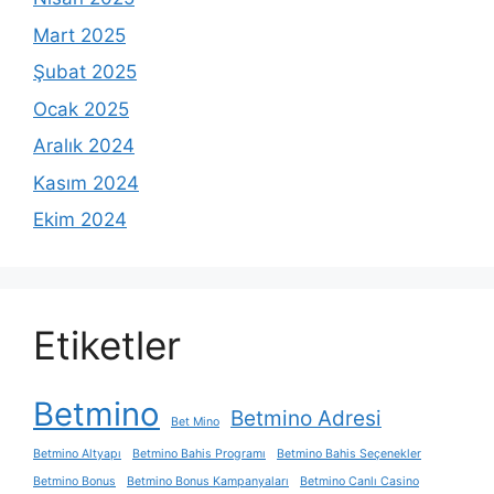
Mart 2025
Şubat 2025
Ocak 2025
Aralık 2024
Kasım 2024
Ekim 2024
Etiketler
Betmino
Betmino Adresi
Bet Mino
Betmino Altyapı
Betmino Bahis Programı
Betmino Bahis Seçenekler
Betmino Bonus
Betmino Bonus Kampanyaları
Betmino Canlı Casino