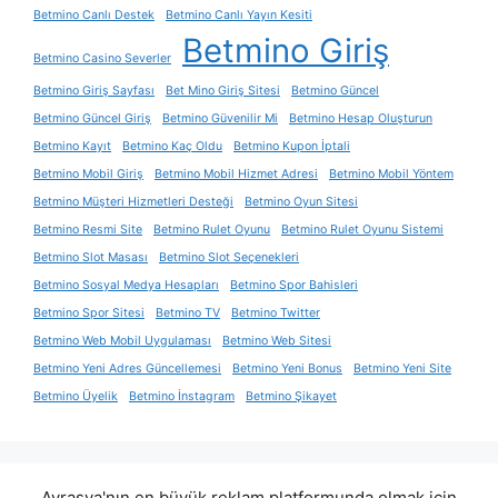
Betmino Canlı Destek
Betmino Canlı Yayın Kesiti
Betmino Giriş
Betmino Casino Severler
Betmino Giriş Sayfası
Bet Mino Giriş Sitesi
Betmino Güncel
Betmino Güncel Giriş
Betmino Güvenilir Mi
Betmino Hesap Oluşturun
Betmino Kayıt
Betmino Kaç Oldu
Betmino Kupon İptali
Betmino Mobil Giriş
Betmino Mobil Hizmet Adresi
Betmino Mobil Yöntem
Betmino Müşteri Hizmetleri Desteği
Betmino Oyun Sitesi
Betmino Resmi Site
Betmino Rulet Oyunu
Betmino Rulet Oyunu Sistemi
Betmino Slot Masası
Betmino Slot Seçenekleri
Betmino Sosyal Medya Hesapları
Betmino Spor Bahisleri
Betmino Spor Sitesi
Betmino TV
Betmino Twitter
Betmino Web Mobil Uygulaması
Betmino Web Sitesi
Betmino Yeni Adres Güncellemesi
Betmino Yeni Bonus
Betmino Yeni Site
Betmino Üyelik
Betmino İnstagram
Betmino Şikayet
Avrasya'nın en büyük reklam platformunda olmak için