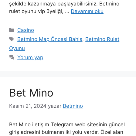
şekilde kazanmaya başlayabilirsiniz. Betmino
rulet oyunu vip üyeliği, …
Devamını oku
Kategoriler
Casino
Etiketler
Betmino Maç Öncesi Bahis
,
Betmino Rulet
Oyunu
Yorum yap
Bet Mino
Kasım 21, 2024
yazar
Betmino
Bet Mino iletişim Telegram web sitesinin güncel
giriş adresini bulmanın iki yolu vardır. Özel alan