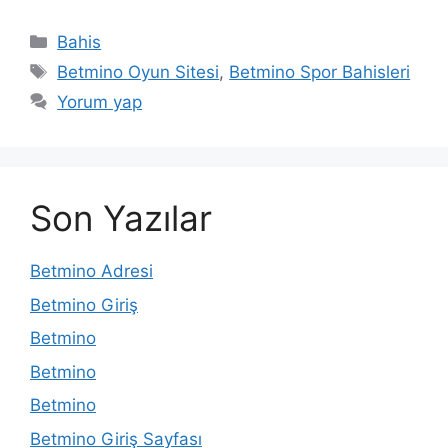
Kategoriler
Bahis
Etiketler
Betmino Oyun Sitesi
,
Betmino Spor Bahisleri
Yorum yap
Son Yazılar
Betmino Adresi
Betmino Giriş
Betmino
Betmino
Betmino
Betmino Giriş Sayfası