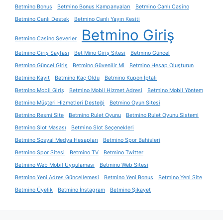
Betmino Bonus
Betmino Bonus Kampanyaları
Betmino Canlı Casino
Betmino Canlı Destek
Betmino Canlı Yayın Kesiti
Betmino Giriş
Betmino Casino Severler
Betmino Giriş Sayfası
Bet Mino Giriş Sitesi
Betmino Güncel
Betmino Güncel Giriş
Betmino Güvenilir Mi
Betmino Hesap Oluşturun
Betmino Kayıt
Betmino Kaç Oldu
Betmino Kupon İptali
Betmino Mobil Giriş
Betmino Mobil Hizmet Adresi
Betmino Mobil Yöntem
Betmino Müşteri Hizmetleri Desteği
Betmino Oyun Sitesi
Betmino Resmi Site
Betmino Rulet Oyunu
Betmino Rulet Oyunu Sistemi
Betmino Slot Masası
Betmino Slot Seçenekleri
Betmino Sosyal Medya Hesapları
Betmino Spor Bahisleri
Betmino Spor Sitesi
Betmino TV
Betmino Twitter
Betmino Web Mobil Uygulaması
Betmino Web Sitesi
Betmino Yeni Adres Güncellemesi
Betmino Yeni Bonus
Betmino Yeni Site
Betmino Üyelik
Betmino İnstagram
Betmino Şikayet