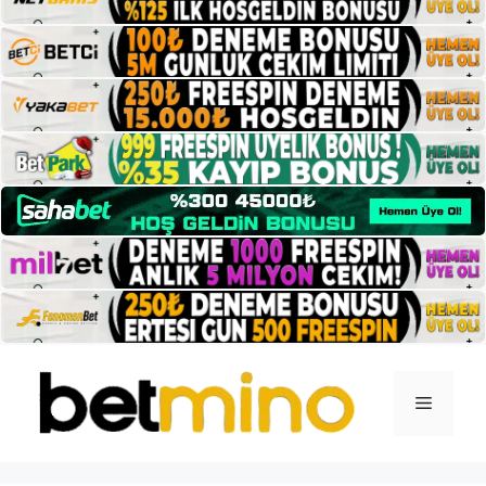
İçeriğe
atla
Menü