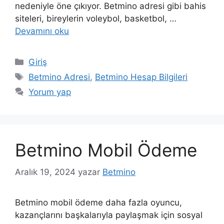
nedeniyle öne çıkıyor. Betmino adresi gibi bahis
siteleri, bireylerin voleybol, basketbol, …
Devamını oku
Kategoriler
Giriş
Etiketler
Betmino Adresi
,
Betmino Hesap Bilgileri
Yorum yap
Betmino Mobil Ödeme
Aralık 19, 2024
yazar
Betmino
Betmino mobil ödeme daha fazla oyuncu,
kazançlarını başkalarıyla paylaşmak için sosyal