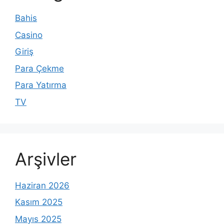
Bahis
Casino
Giriş
Para Çekme
Para Yatırma
TV
Arşivler
Haziran 2026
Kasım 2025
Mayıs 2025