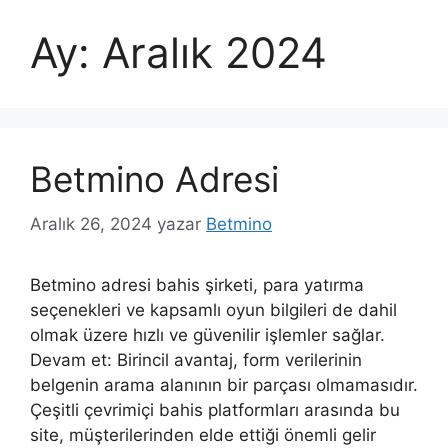
Ay:
Aralık 2024
Betmino Adresi
Aralık 26, 2024
yazar
Betmino
Betmino adresi bahis şirketi, para yatırma
seçenekleri ve kapsamlı oyun bilgileri de dahil
olmak üzere hızlı ve güvenilir işlemler sağlar.
Devam et: Birincil avantaj, form verilerinin
belgenin arama alanının bir parçası olmamasıdır.
Çeşitli çevrimiçi bahis platformları arasında bu
site, müşterilerinden elde ettiği önemli gelir