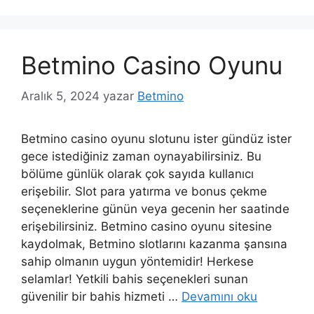
Betmino Casino Oyunu
Aralık 5, 2024
yazar
Betmino
Betmino casino oyunu slotunu ister gündüz ister
gece istediğiniz zaman oynayabilirsiniz. Bu
bölüme günlük olarak çok sayıda kullanıcı
erişebilir. Slot para yatırma ve bonus çekme
seçeneklerine günün veya gecenin her saatinde
erişebilirsiniz. Betmino casino oyunu sitesine
kaydolmak, Betmino slotlarını kazanma şansına
sahip olmanın uygun yöntemidir! Herkese
selamlar! Yetkili bahis seçenekleri sunan
güvenilir bir bahis hizmeti …
Devamını oku