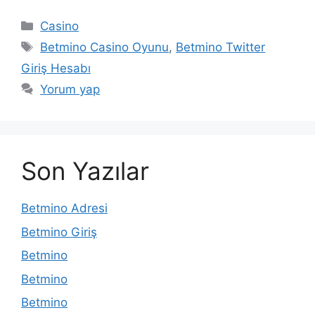
Kategoriler
Casino
Etiketler
Betmino Casino Oyunu
,
Betmino Twitter
Giriş Hesabı
Yorum yap
Son Yazılar
Betmino Adresi
Betmino Giriş
Betmino
Betmino
Betmino