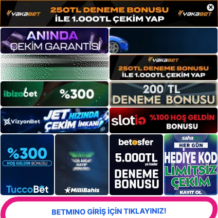
×
BETMINO GİRİŞ İÇİN TIKLAYINIZ!