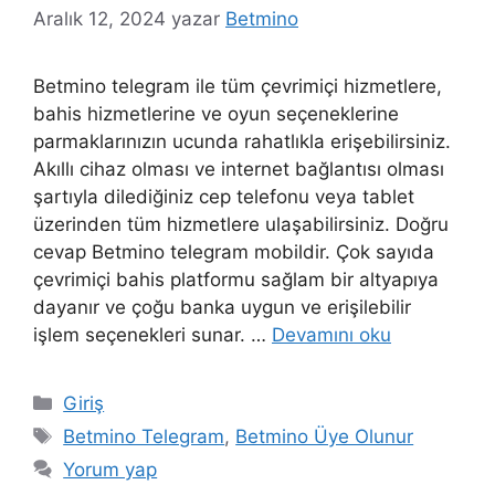
Aralık 12, 2024
yazar
Betmino
Betmino telegram ile tüm çevrimiçi hizmetlere,
bahis hizmetlerine ve oyun seçeneklerine
parmaklarınızın ucunda rahatlıkla erişebilirsiniz.
Akıllı cihaz olması ve internet bağlantısı olması
şartıyla dilediğiniz cep telefonu veya tablet
üzerinden tüm hizmetlere ulaşabilirsiniz. Doğru
cevap Betmino telegram mobildir. Çok sayıda
çevrimiçi bahis platformu sağlam bir altyapıya
dayanır ve çoğu banka uygun ve erişilebilir
işlem seçenekleri sunar. …
Devamını oku
Kategoriler
Giriş
Etiketler
Betmino Telegram
,
Betmino Üye Olunur
Yorum yap