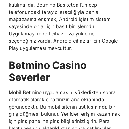
katılmalıdır. Betmino Basketball’un cep
telefonundaki tarayıcı aracılığıyla bahis
mağazasına erişmek, Android işletim sistemi
sayesinde onlar için basit bir işlemdir.
Uygulamayı mobil cihazınıza yükleme
seçeneğiniz vardır. Android cihazlar için Google
Play uygulaması mevcuttur.
Betmino Casino
Severler
Mobil Betmino uygulamasını yükledikten sonra
otomatik olarak cihazınızın ana ekranında
görünecektir. Bu mobil sitenin üst kısmında bir
giriş düğmesi bulunur. Yeniden erişim kazanmak
için giriş paneline giriş bilgilerinizi girin. Para
kayıtlı hesaba aktarıldıktan sonra katılımcılar