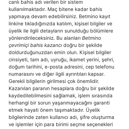
canlı bahis adı verilen bir sistem
kullanılmaktadır. Maç bitene kadar bahis
yapmaya devam edebilirsiniz. Betmino kayıt
linkine tıkladığınızda katılım, kişisel bilgiler ve
üyelik ile ilgili detayların sunulduğu bölümlere
yönlendirileceksiniz. Bu alanları
Betmino
çevrimiçi bahis kazancı
doğru bir şekilde
doldurduğunuzdan emin olun. Kişisel bilgiler
cinsiyeti, tam adı, uyruğu, ikamet yerini, şehri,
doğum tarihini, e-posta adresini, cep telefonu
numarasını ve diğer ilgili ayrıntıları kapsar.
Gerekli bilgilerin girilmesi çok önemlidir.
Kazanılan paranın hesaplara doğru bir şekilde
kaydedilebilmesini sağlamak, işlem sırasında
herhangi bir sorun yaşanmayacağını garanti
etmek hayati önem taşımaktadır. Üyelik
bilgilerinde zaten kullanıcı adı, şifre oluşturma
ve işlemler için para birimi seçme seçenekleri