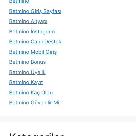
Betmino
Betmino Giriş Sayfası
Betmino Altyapı
Betmino İnstagram
Betmino Canlı Destek
Betmino Mobil Giriş
Betmino Bonus
Betmino Üyelik
Betmino Kayıt
Betmino Kaç Oldu
Betmino Güvenilir Mi