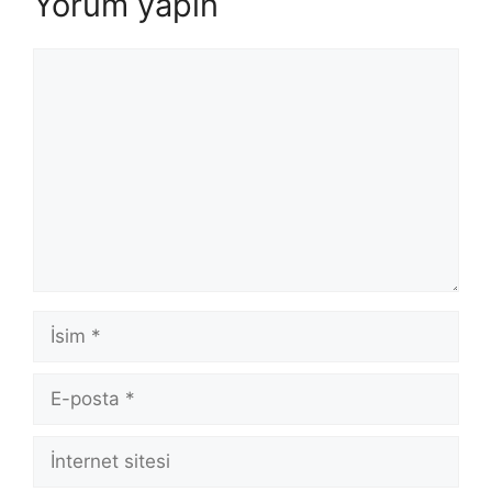
Yorum yapın
Yorum
İsim
E-
posta
İnternet
sitesi