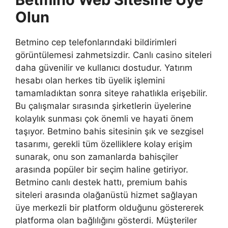
Olun
Betmino cep telefonlarındaki bildirimleri
görüntülemesi zahmetsizdir. Canlı casino siteleri
daha güvenilir ve kullanıcı dostudur. Yatırım
hesabı olan herkes tib üyelik işlemini
tamamladıktan sonra siteye rahatlıkla erişebilir.
Bu çalışmalar sırasında şirketlerin üyelerine
kolaylık sunması çok önemli ve hayati önem
taşıyor. Betmino bahis sitesinin şık ve sezgisel
tasarımı, gerekli tüm özelliklere kolay erişim
sunarak, onu son zamanlarda bahisçiler
arasında popüler bir seçim haline getiriyor.
Betmino canlı destek hattı, premium bahis
siteleri arasında olağanüstü hizmet sağlayan
üye merkezli bir platform olduğunu göstererek
platforma olan bağlılığını gösterdi. Müşteriler