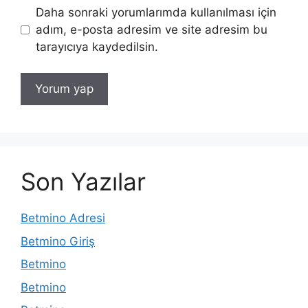
Daha sonraki yorumlarımda kullanılması için
adım, e-posta adresim ve site adresim bu
tarayıcıya kaydedilsin.
Son Yazılar
Betmino Adresi
Betmino Giriş
Betmino
Betmino