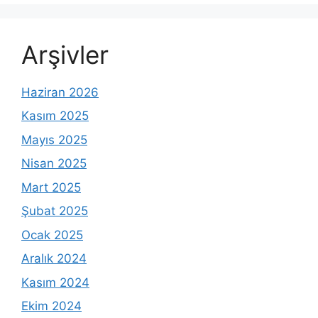
Arşivler
Haziran 2026
Kasım 2025
Mayıs 2025
Nisan 2025
Mart 2025
Şubat 2025
Ocak 2025
Aralık 2024
Kasım 2024
Ekim 2024