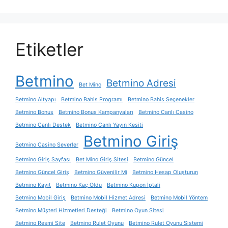
Etiketler
Betmino
Betmino Adresi
Bet Mino
Betmino Altyapı
Betmino Bahis Programı
Betmino Bahis Seçenekler
Betmino Bonus
Betmino Bonus Kampanyaları
Betmino Canlı Casino
Betmino Canlı Destek
Betmino Canlı Yayın Kesiti
Betmino Giriş
Betmino Casino Severler
Betmino Giriş Sayfası
Bet Mino Giriş Sitesi
Betmino Güncel
Betmino Güncel Giriş
Betmino Güvenilir Mi
Betmino Hesap Oluşturun
Betmino Kayıt
Betmino Kaç Oldu
Betmino Kupon İptali
Betmino Mobil Giriş
Betmino Mobil Hizmet Adresi
Betmino Mobil Yöntem
Betmino Müşteri Hizmetleri Desteği
Betmino Oyun Sitesi
Betmino Resmi Site
Betmino Rulet Oyunu
Betmino Rulet Oyunu Sistemi