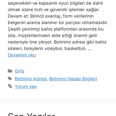
seçenekleri ve kapsamlı oyun bilgileri de dahil
olmak üzere hızlı ve güvenilir işlemler sağlar.
Devam et: Birincil avantaj, form verilerinin
belgenin arama alanının bir parçası olmamasıdır.
Çeşitli çevrimiçi bahis platformları arasında bu
site, müşterilerinden elde ettiği önemli gelir
nedeniyle öne çıkıyor. Betmino adresi gibi bahis
siteleri, bireylerin voleybol, basketbol, …
Devamını oku
Kategoriler
Giriş
Etiketler
Betmino Adresi
,
Betmino Hesap Bilgileri
Yorum yap