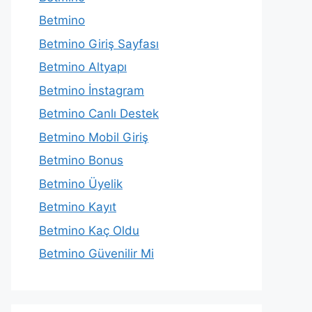
Betmino
Betmino Giriş Sayfası
Betmino Altyapı
Betmino İnstagram
Betmino Canlı Destek
Betmino Mobil Giriş
Betmino Bonus
Betmino Üyelik
Betmino Kayıt
Betmino Kaç Oldu
Betmino Güvenilir Mi