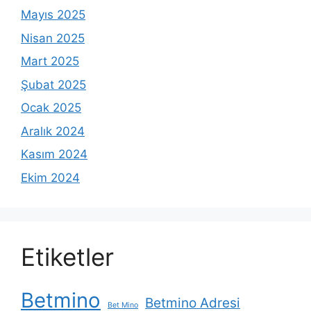
Mayıs 2025
Nisan 2025
Mart 2025
Şubat 2025
Ocak 2025
Aralık 2024
Kasım 2024
Ekim 2024
Etiketler
Betmino
Betmino Adresi
Bet Mino