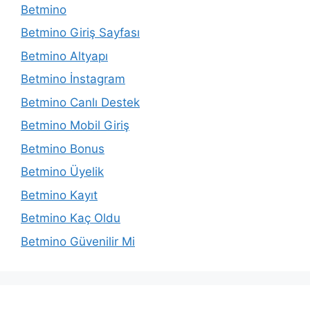
Betmino
Betmino Giriş Sayfası
Betmino Altyapı
Betmino İnstagram
Betmino Canlı Destek
Betmino Mobil Giriş
Betmino Bonus
Betmino Üyelik
Betmino Kayıt
Betmino Kaç Oldu
Betmino Güvenilir Mi