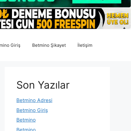
mino Giriş
Betmino Şikayet
İletişim
Son Yazılar
Betmino Adresi
Betmino Giriş
Betmino
Betmino