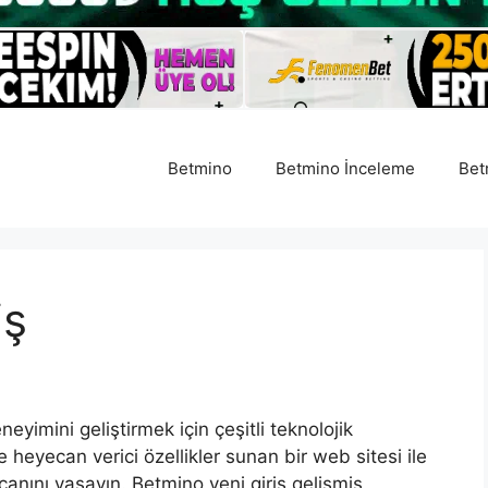
Betmino
Betmino İnceleme
Bet
iş
neyimini geliştirmek için çeşitli teknolojik
 heyecan verici özellikler sunan bir web sitesi ile
nını yaşayın. Betmino yeni giriş gelişmiş